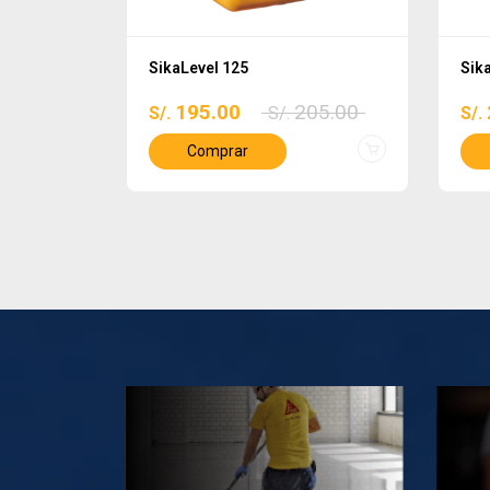
SikaLevel 125
Sik
55.00
195.00
205.00
S/.
S/.
S/.
Comprar