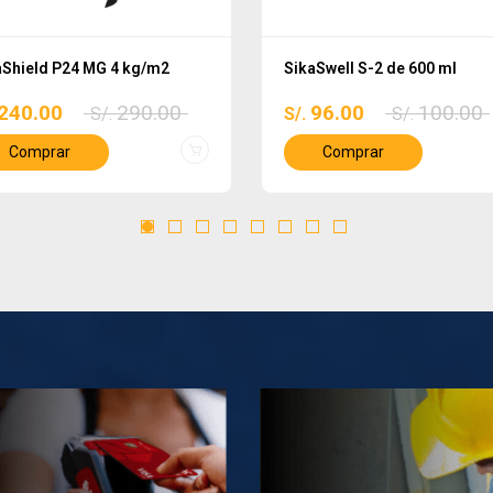
aShield P24 MG 4 kg/m2
SikaSwell S-2 de 600 ml
240.00
290.00
96.00
100.00
S/.
S/.
S/.
Comprar
Comprar