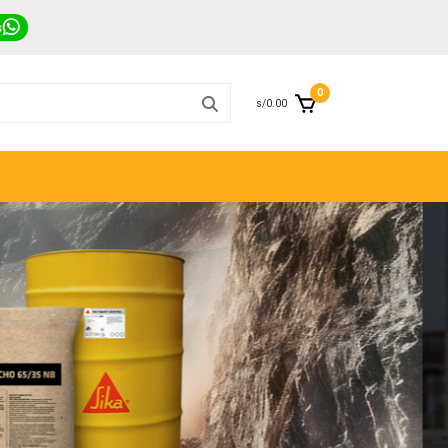
s
0
s/0.00