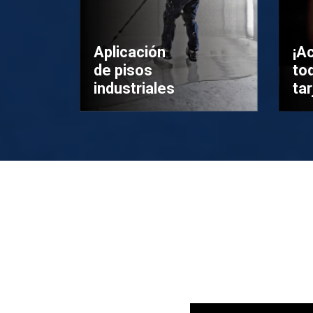
Aplicación
¡A
de pisos
to
industriales
tar