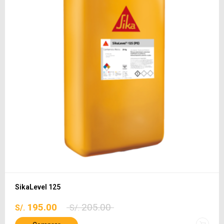
SikaLevel 125
195.00
205.00
S/.
S/.