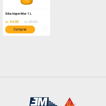
Sika ImperMur 1 L
54.00
59.00
S/.
S/.
Comprar