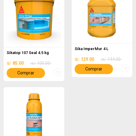
Sika ImperMur 4 L
Sikatop 107 Seal 4.5 kg
129.00
144.00
S/.
S/.
85.00
105.00
S/.
S/.
Comprar
Comprar