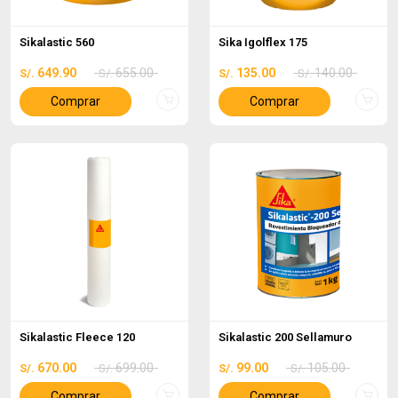
Sikalastic 560
Sika Igolflex 175
649.90
655.00
135.00
140.00
S/.
S/.
S/.
S/.
Comprar
Comprar
Sikalastic Fleece 120
Sikalastic 200 Sellamuro
670.00
699.00
99.00
105.00
S/.
S/.
S/.
S/.
Comprar
Comprar